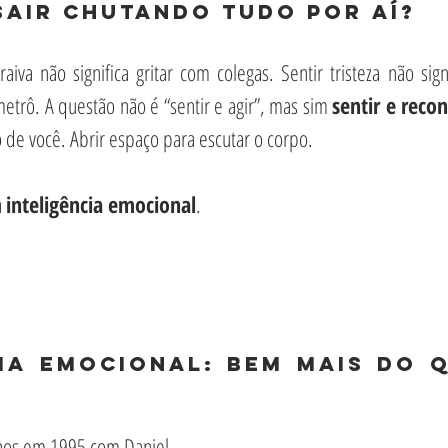
sair chutando tudo por aí?
aiva não significa gritar com colegas. Sentir tristeza não signi
trô. A questão não é “sentir e agir”, mas sim 
sentir e reco
 de você. Abrir espaço para escutar o corpo.
 
inteligência emocional
.
ia emocional: bem mais do q
nos em 1995 com Daniel 