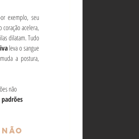
por exemplo, seu 
 coração acelera, 
las dilatam. Tudo 
iva
 leva o sangue 
 muda a postura, 
ções não 
 
padrões 
 não 