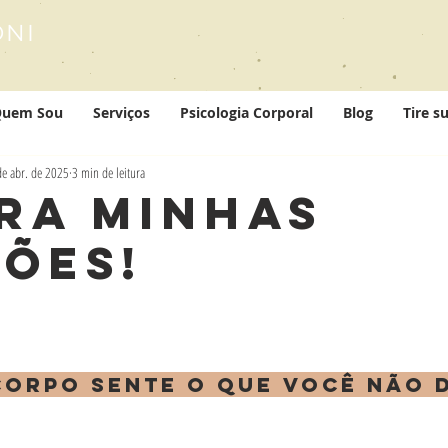
ONI
uem Sou
Serviços
Psicologia Corporal
Blog
Tire s
de abr. de 2025
3 min de leitura
ra Minhas
ões!
corpo sente o que você não 