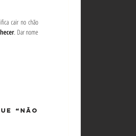
fica cair no chão 
nhecer
. Dar nome 
ue “não 