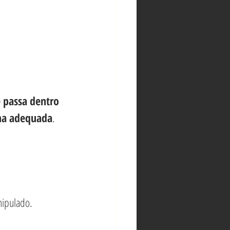
 passa dentro 
rma adequada
. 
nipulado.