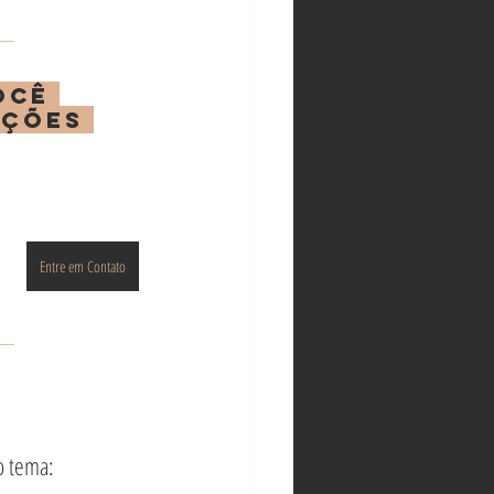
__
ocê 
oções 
Entre em Contato
__
o tema: