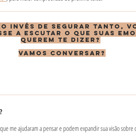
__________________________________________________
 ao invés de segurar tanto, v
se a escutar o que suas em
querem te dizer?
Vamos conversar?
__________________________________________________
?
s que me ajudaram a pensar e podem expandir sua visão sobre 