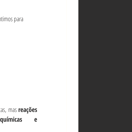
ntimos para 
tas, mas 
reações 
 químicas e 