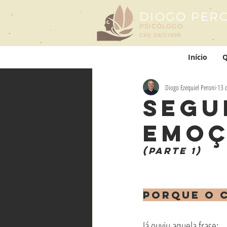
DIOGO PER
PSICÓLOGO
CRP 08/37698
Início
Q
Diogo Ezequiel Peroni
13 
Segu
Emoç
(parte 1)
Porque o 
Já ouviu aquela frase: