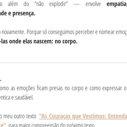
ito além do “não explodir” — envolve 
empatia,
ade e presença.
rpo novamente. Porque só conseguimos perceber e nomear emoç
las onde elas nascem: no corpo.
__________________________________________________
.
como as emoções ficam presas no corpo e como expressar o
ntica e saudável. 
o meu outro texto  
“
As Couraças que Vestimos: Entenda
te
”
, para maior compreensão do próximo texto.