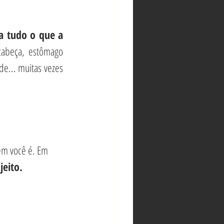
a tudo o que a 
cabeça, estômago 
e... muitas vezes 
em você é. Em 
jeito.