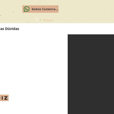
Vamos Conversar?
uas Dúvidas
diz