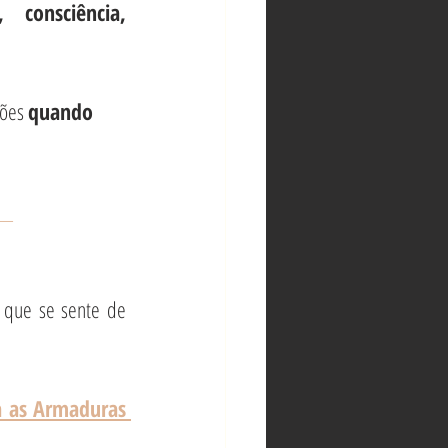
 consciência, 
ões 
quando 
__
 que se sente de 
 as Armaduras 