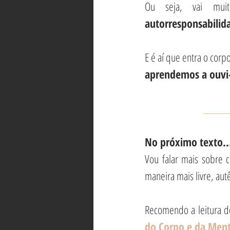
Ou seja, vai mu
autorresponsabilid
E é aí que entra o co
aprendemos a ouvi-
_____
No próximo texto..
Vou falar mais sobre 
maneira mais livre, autê
Recomendo a leitura d
do Corpo e da Men