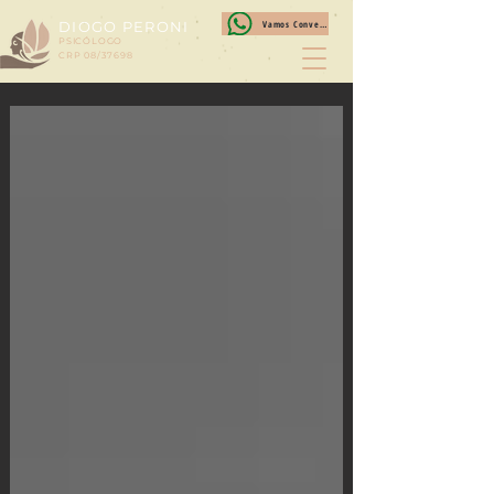
DIOGO PERONI
Vamos Conversar?
PSICÓLOGO
CRP 08/37698