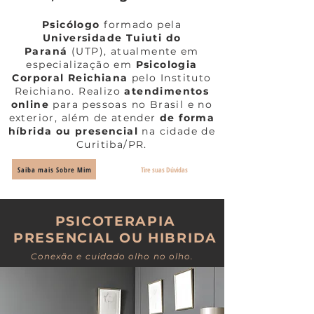
Psicólogo
formado pela
Universidade Tuiuti do
Paraná
(UTP), atualmente em
especialização em
Psicologia
Corporal Reichiana
pelo Instituto
Reichiano. Realizo
atendimentos
online
para pessoas no Brasil e no
exterior, além de atender
de forma
híbrida ou presencial
na cidade de
Curitiba/PR.
Saiba mais Sobre Mim
Tire suas Dúvidas
PSICOTERAPIA
PRESENCIAL OU HIBRIDA
Conexão e cuidado olho no olho.