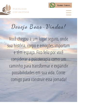
DIOGO PERONI
Vamos Conversar?
PSICÓLOGO
CRP 08/37698
Desejo Boas-Vindas!
Você chegou a um lugar seguro, onde
sua história, corpo e emoções importam
e têm espaço. Fico feliz por você
considerar a psicoterapia como um
caminho para transformar e expandir
possibilidades em sua vida. Conte
comigo para construir essa jornada!