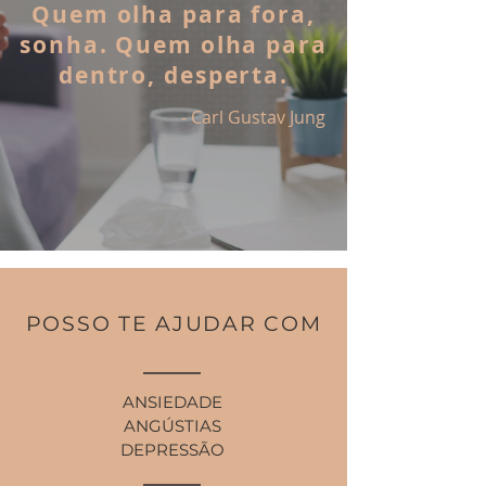
Quem olha para fora,
sonha. Quem olha para
dentro, desperta.
- Carl Gustav Jung
POSSO TE AJUDAR COM
ANSIEDADE
ANGÚSTIAS
DEPRESSÃO