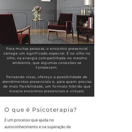
Para muitas pessoas, o encontro presencial
carrega um significado especial. É no olho no
olho, na energia compartilhada no mesmo
ambiente, que algumas conexões se
fortalecem.
Pensando nisso, ofereço a possibilidade de
atendimentos presenciais e, para quem precisa
de mais flexibilidade, um formato híbrido que
mescla encontros presenciais e virtuais.
O que é Psicoterapia?
É um processo que ajuda no
autoconhecimento e na superação de