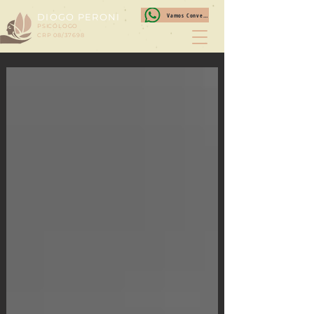
DIOGO PERONI
Vamos Conversar?
PSICÓLOGO
CRP 08/37698